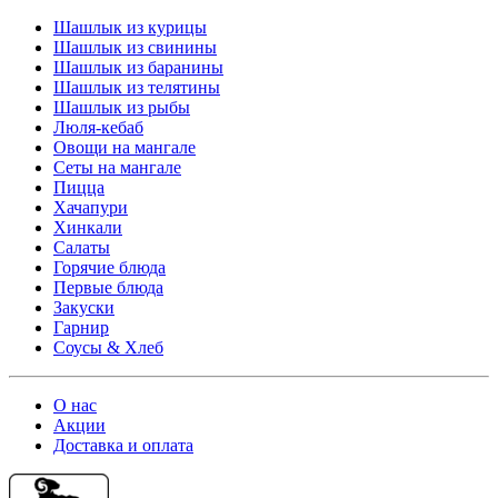
Шашлык из курицы
Шашлык из свинины
Шашлык из баранины
Шашлык из телятины
Шашлык из рыбы
Люля-кебаб
Овощи на мангале
Cеты на мангале
Пицца
Хачапури
Хинкали
Салаты
Горячие блюда
Первые блюда
Закуски
Гарнир
Соусы & Хлеб
О нас
Акции
Доставка и оплата