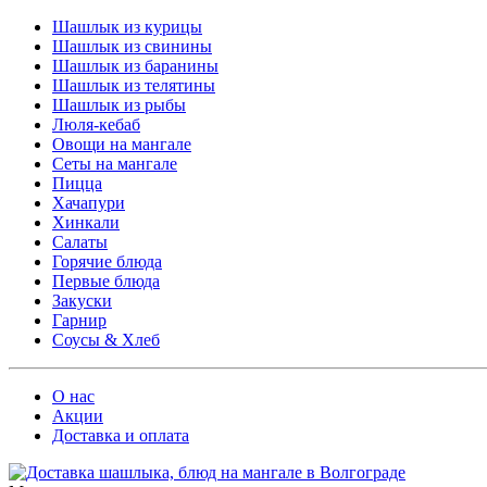
Шашлык из курицы
Шашлык из свинины
Шашлык из баранины
Шашлык из телятины
Шашлык из рыбы
Люля-кебаб
Овощи на мангале
Cеты на мангале
Пицца
Хачапури
Хинкали
Салаты
Горячие блюда
Первые блюда
Закуски
Гарнир
Соусы & Хлеб
О нас
Акции
Доставка и оплата