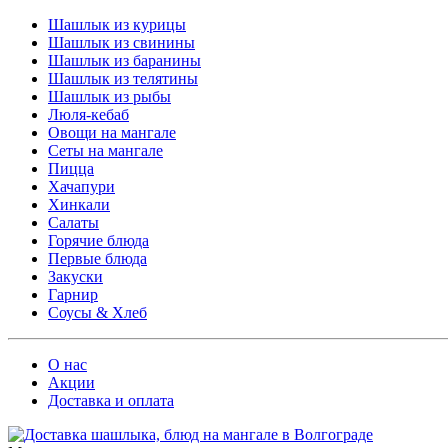
Шашлык из курицы
Шашлык из свинины
Шашлык из баранины
Шашлык из телятины
Шашлык из рыбы
Люля-кебаб
Овощи на мангале
Cеты на мангале
Пицца
Хачапури
Хинкали
Салаты
Горячие блюда
Первые блюда
Закуски
Гарнир
Соусы & Хлеб
О нас
Акции
Доставка и оплата