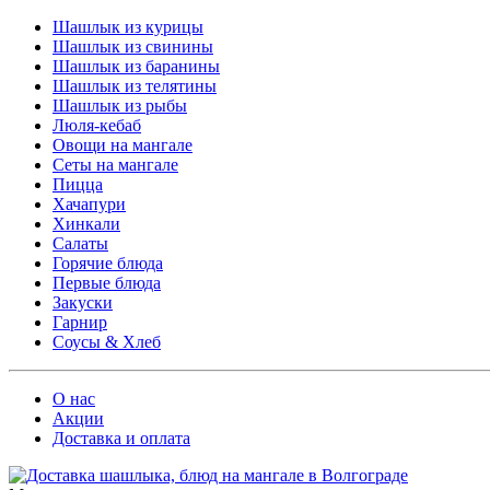
Шашлык из курицы
Шашлык из свинины
Шашлык из баранины
Шашлык из телятины
Шашлык из рыбы
Люля-кебаб
Овощи на мангале
Cеты на мангале
Пицца
Хачапури
Хинкали
Салаты
Горячие блюда
Первые блюда
Закуски
Гарнир
Соусы & Хлеб
О нас
Акции
Доставка и оплата