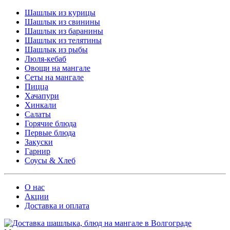
Шашлык из курицы
Шашлык из свинины
Шашлык из баранины
Шашлык из телятины
Шашлык из рыбы
Люля-кебаб
Овощи на мангале
Cеты на мангале
Пицца
Хачапури
Хинкали
Салаты
Горячие блюда
Первые блюда
Закуски
Гарнир
Соусы & Хлеб
О нас
Акции
Доставка и оплата