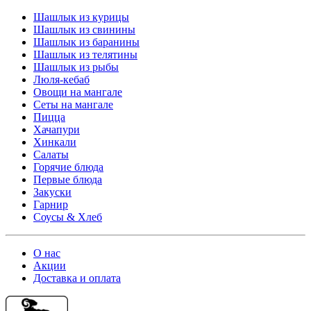
Шашлык из курицы
Шашлык из свинины
Шашлык из баранины
Шашлык из телятины
Шашлык из рыбы
Люля-кебаб
Овощи на мангале
Cеты на мангале
Пицца
Хачапури
Хинкали
Салаты
Горячие блюда
Первые блюда
Закуски
Гарнир
Соусы & Хлеб
О нас
Акции
Доставка и оплата